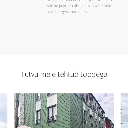
värske ja puhta õhu, tekitab vähe müra
ja on kergesti hooldatav.
Tutvu meie tehtud töödega