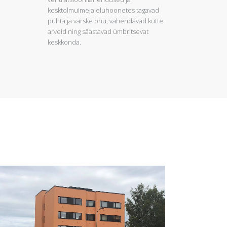
kesktolmuimeja eluhoonetes tagavad
puhta ja värske õhu, vähendavad kütte
arveid ning säästavad ümbritsevat
keskkonda.
Vaata Pilti
Vaata Projekti