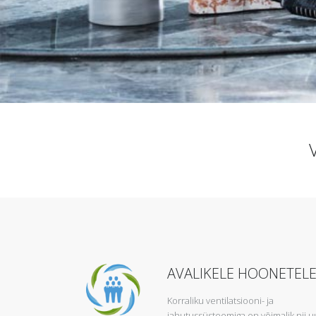
AVALIKELE HOONETEL
Korraliku ventilatsiooni- ja
jahutussüsteemiga on võimalik nii u