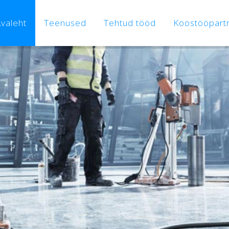
valeht
Teenused
Tehtud tööd
Koostööpart