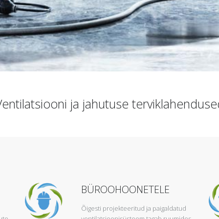
Ventilatsiooni ja jahutuse terviklahenduse
E
BÜROOHOONETELE
Õigesti projekteeritud ja paigaldatud
ute
ventilatsioonisüsteem tagab ruumides