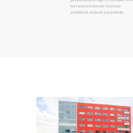
kui renoveeritavate hoonete
sisekliimat oluliselt parandada.
Vaata Pilti
Vaata Projekti