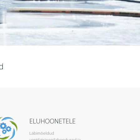
d
ELUHOONETELE
Läbimõeldud
ventilatsioonilahendused ja